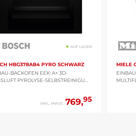
AUF LAGER
CH HBG378AB4 PYRO SCHWARZ
MIELE G
BAU-BACKOFEN EEK: A+ 3D-
EINBAU
SSLUFT PYROLYSE-SELBSTREINIGU...
MULTIF
95
769,
INKL. MWST.