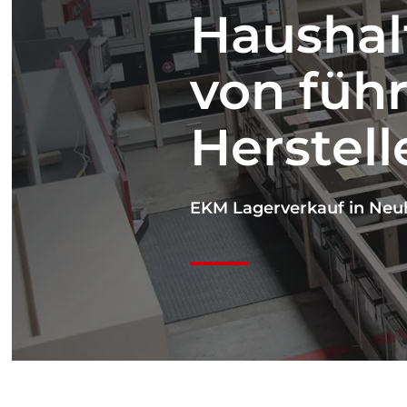
Haushal
von füh
Herstell
EKM Lagerverkauf in Neu