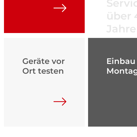
Servic
über 
Jahre
Geräte vor
Einbau
Ort testen
Monta