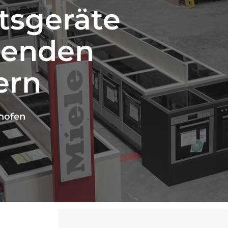
tsgeräte
renden
ern
hofen