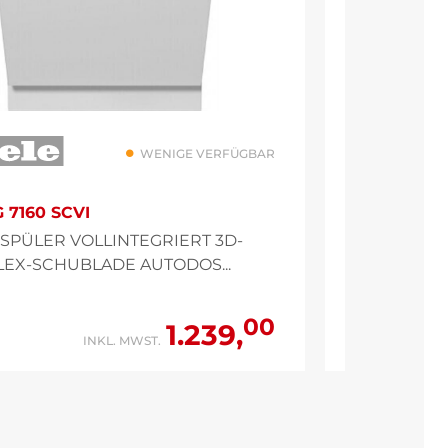
WENIGE VERFÜGBAR
 7160 SCVI
BOSCH MK
SPÜLER VOLLINTEGRIERT 3D-
KÜHL-GEF
LEX-SCHUBLADE AUTODOS...
VITAFRESH,
00
1.239,
INKL. MWST.