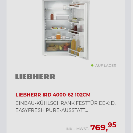
AUF LAGER
LIEBHERR IRD 4000-62 102CM
EINBAU-KÜHLSCHRANK FESTTÜR EEK: D,
EASYFRESH PURE-AUSSTATT...
95
769,
INKL. MWST.