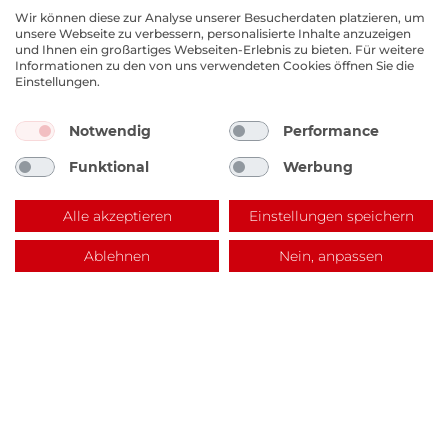
Wir können diese zur Analyse unserer Besucherdaten platzieren, um
unsere Webseite zu verbessern, personalisierte Inhalte anzuzeigen
und Ihnen ein großartiges Webseiten-Erlebnis zu bieten. Für weitere
Informationen zu den von uns verwendeten Cookies öffnen Sie die
Einstellungen.
EKM Lagerverkauf
Notwendig
Performance
Benzstraße 14, 67141 Neuhofen
Funktional
Werbung
Alle akzeptieren
Einstellungen speichern
Ablehnen
Nein, anpassen
Rundum sorglos mit
dem EKM-Service.