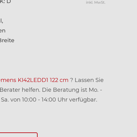
K: D
inkl. MwSt.
l,
en
Breite
emens KI42LEDD1 122 cm
? Lassen Sie
erater helfen. Die Beratung ist Mo. -
 Sa. von 10:00 - 14:00 Uhr verfügbar.