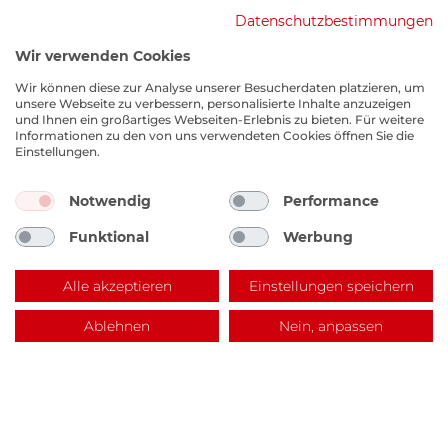
Datenschutzbestimmungen
Wir verwenden Cookies
Wir können diese zur Analyse unserer Besucherdaten platzieren, um
unsere Webseite zu verbessern, personalisierte Inhalte anzuzeigen
und Ihnen ein großartiges Webseiten-Erlebnis zu bieten. Für weitere
Informationen zu den von uns verwendeten Cookies öffnen Sie die
Einstellungen.
Notwendig
Performance
EKM Lagerverkauf
Funktional
Werbung
Benzstraße 14, 67141 Neuhofen
Alle akzeptieren
Einstellungen speichern
Ablehnen
Nein, anpassen
Rundum sorglos mit