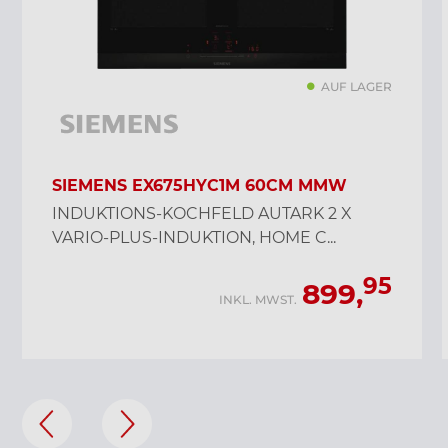
AUF LAGER
SIEMENS EX675HYC1M 60CM MMW
INDUKTIONS-KOCHFELD AUTARK 2 X
VARIO-PLUS-INDUKTION, HOME C...
95
899,
INKL. MWST.