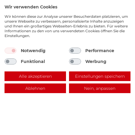
Wir verwenden Cookies
Wir können diese zur Analyse unserer Besucherdaten platzieren, um
unsere Webseite zu verbessern, personalisierte Inhalte anzuzeigen
und Ihnen ein großartiges Webseiten-Erlebnis zu bieten. Für weitere
Informationen zu den von uns verwendeten Cookies öffnen Sie die
Einstellungen.
Notwendig
Performance
EKM Lagerverkauf
Funktional
Werbung
Benzstraße 14, 67141 Neuhofen
Alle akzeptieren
Einstellungen speichern
Ablehnen
Nein, anpassen
Rundum sorglos mit
dem EKM-Service.