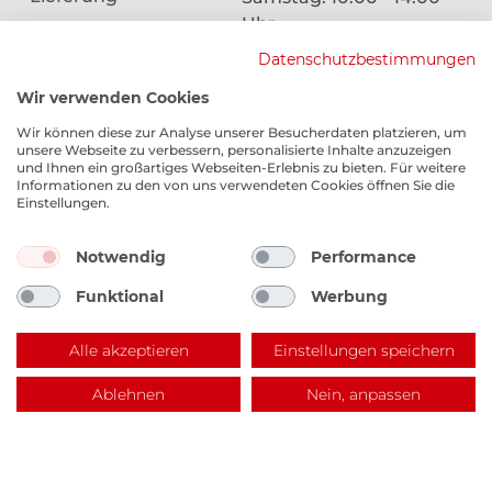
Uhr
Aufbau & Montage
Datenschutzbestimmungen
Garantie
Wir verwenden Cookies
Finanzierung
Wir können diese zur Analyse unserer Besucherdaten platzieren, um
unsere Webseite zu verbessern, personalisierte Inhalte anzuzeigen
und Ihnen ein großartiges Webseiten-Erlebnis zu bieten. Für weitere
Informationen zu den von uns verwendeten Cookies öffnen Sie die
Einstellungen.
Notwendig
Performance
COPYRIGHT 2026 - EKM LAGERVERKAUF
Funktional
Werbung
KONTAKT
|
DATENSCHUTZ
|
IMPRESSUM
|
*TEILNAHMEBEDINGUNGEN
Alle akzeptieren
Einstellungen speichern
Ablehnen
Nein, anpassen