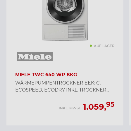
AUF LAGER
MIELE TWC 640 WP 8KG
WÄRMEPUMPENTROCKNER EEK: C,
ECOSPEED, ECODRY INKL. TROCKNER...
95
1.059,
INKL. MWST.